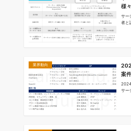
様
サー
者と
20
業界動向
案
20
サー