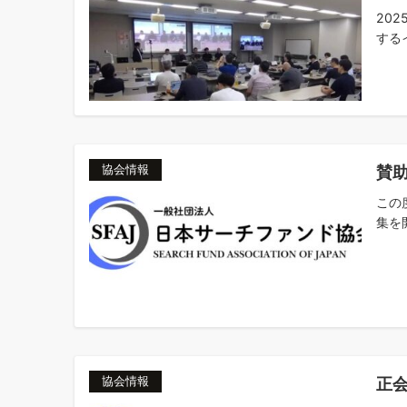
20
するイ
賛助
協会情報
この
集を
正会
協会情報