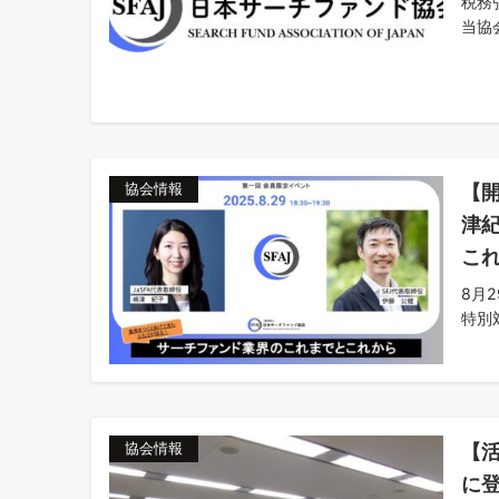
税務
当協会
【開
協会情報
津紀
これ
8月
特別
【
協会情報
に登