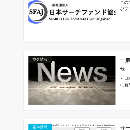
この
びプ
一
協会情報
せ
～日
に新
サ
基本情報