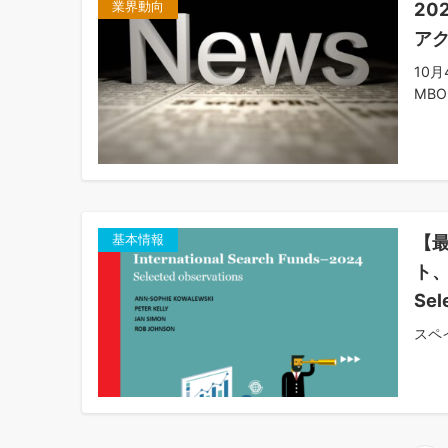
20
業界動向
ア
10
MBOを
【最
基本情報
ト、I
Se
スペイ